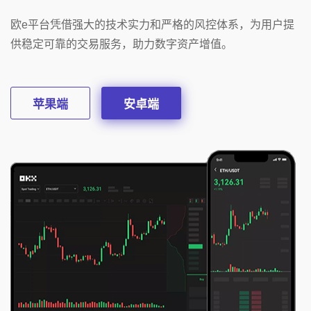
欧e平台凭借强大的技术实力和严格的风控体系，为用户提
供稳定可靠的交易服务，助力数字资产增值。
苹果端
安卓端