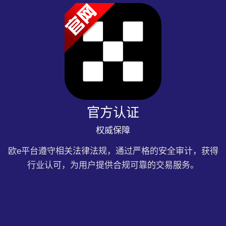
官方认证
权威保障
欧e平台遵守相关法律法规，通过严格的安全审计，获得
行业认可，为用户提供合规可靠的交易服务。