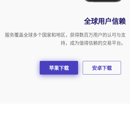
全球用户信赖
服务覆盖全球多个国家和地区，获得数百万用户的认可与支
持，成为值得信赖的交易平台。
苹果下载
安卓下载