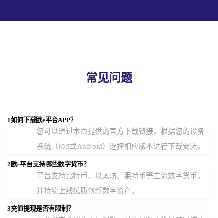
常见问题
1
如何下载欧e平台APP？
您可以通过本页提供的官方下载链接，根据您的设备
系统（iOS或Android）选择相应版本进行下载安装。
2
欧e平台支持哪些数字货币？
平台支持比特币、以太坊、莱特币等主流数字货币，
并持续上线优质创新数字资产。
3
充值提现是否有限制？