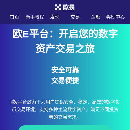
首页
新手教程
发现
交易
金融
奖励中心
欧E平台：开启您的数字
资产交易之旅
安全可靠
交易便捷
欧e平台致力于为用户提供安全、稳定、高效的数字货
币交易环境，支持多种主流数字资产，满足不同投资
者的交易需求。