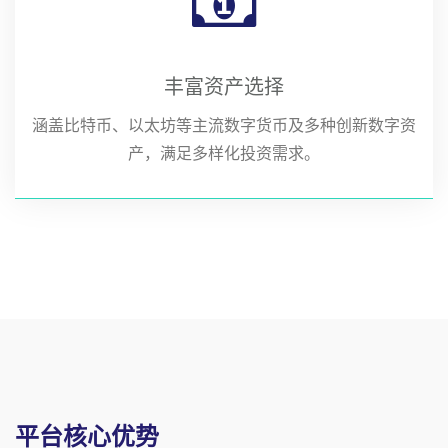
丰富资产选择
涵盖比特币、以太坊等主流数字货币及多种创新数字资
产，满足多样化投资需求。
平台核心优势